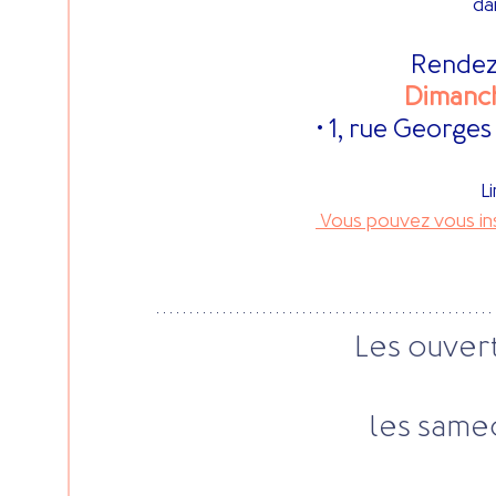
da
Rendez
Dimanche
 • 1, rue Georg
L
 Vous pouvez vous insc
Les ouver
les samedi