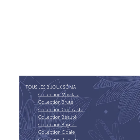
TOUS LES BIJOUX SÔMA
Collection Mandala
Collection Brute
Collection Contraste
Collection Beauté
Collection Bagues
Collection Opale
Collection Paysages