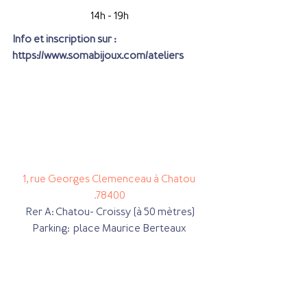
14h - 19h
Info et inscription sur :                
https://www.somabijoux.com/ateliers
1, rue Georges Clemenceau 
à Chatou 
.78400
Rer A: Chatou- Croissy (à 50 mètres)
Parking:  place Maurice Berteaux 