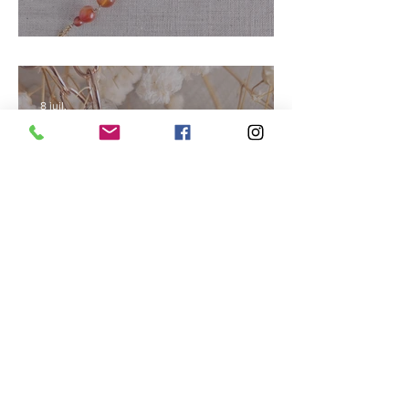
Rayonner en été
8 juil.
Faire entrer la lumière
30 juin