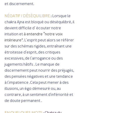
et discernement.
NÉGATIF / DÉSÉQUILIBRE
 : 
Lorsque le 
chakra Ajna est bloqué ou déséquilibré, il 
devient difficile d' écouter notre 
intuition et 
à entendre “notre voix 
intérieure”.
 L'esprit peut alors se référer 
sur des schémas rigides, entraînant une 
étroitesse d'esprit, des critiques 
excessives, de l'arrogance ou des 
jugements hâtifs . Le manque de 
discernement peut nourrir des préjugés, 
des pensées négatives et une tendance 
à l'impatience .Cela peut mener à des 
illusions, un égo démesuré ou, au 
contraire, à un sentiment d'infériorité et 
de doute permanent .
EN QUELQUES MOTS
 : Chakra du 