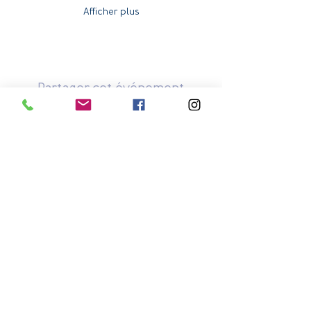
Afficher plus
Partager cet événement
TOUS LES BIJOUX SÔMA
Collection Mandala
Collection Brute
Collection Contraste
Collection Beauté
Collection Bagues
Collection Opale