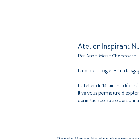
Atelier Inspirant 
Par Anne-Marie Checcozzo,
La numérologie est un langag
L’atelier du 14 juin est dédié
Il va vous permettre d’expl
qui influence notre personnal
Google Maps a été bloqué en raison de