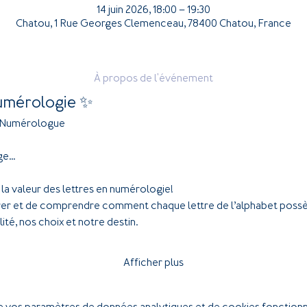
14 juin 2026, 18:00 – 19:30
Chatou, 1 Rue Georges Clemenceau, 78400 Chatou, France
À propos de l'événement
Numérologie ✨
 Numérologue
e...
 à la valeur des lettres en numérologie! 
orer et de comprendre comment chaque lettre de l’alphabet possèd
ité, nos choix et notre destin.
Afficher plus
 vos paramètres de données analytiques et de cookies fonctionn