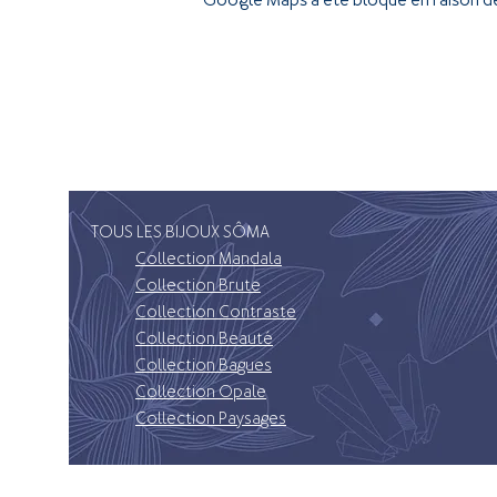
TOUS LES BIJOUX SÔMA
Collection Mandala
Collection Brute
Collection Contraste
Collection Beauté
Collection Bagues
Collection Opale
Collection Paysages