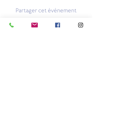
Partager cet événement
TOUS LES BIJOUX SÔMA
Collection Mandala
Collection Brute
Collection Contraste
Collection Beauté
Collection Bagues
Collection Opale
Collection Paysages