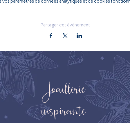
 vos paramètres de données analytiques et de cookies fonctionn
Partager cet événement
Joaillerie
inspirante