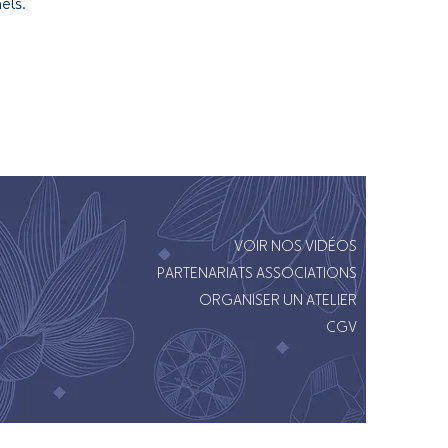
els.
VOIR NOS VIDÉOS
PARTENARIATS ASSOCIATIONS
ORGANISER UN ATELIER
CGV