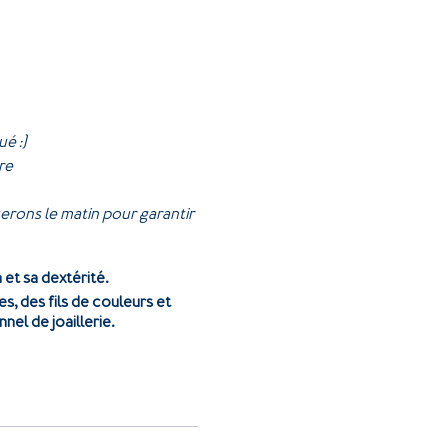
é :)
re
terons le matin pour garantir
 et sa dextérité.
s, des fils de couleurs et
el de joaillerie.