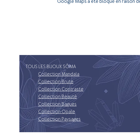
Google Maps a été bloqué en raison de
TOUS LES BIJOUX SÔMA
Collection Mandala
Collection Brute
Collection Contraste
Collection Beauté
Collection Bagues
Collection Opale
Collection Paysages