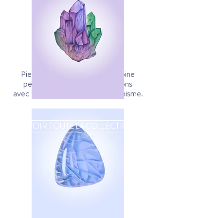
Quartz Rose
Calcédoine
Pierre des orateurs, la Calcédoine
permet d’exprimer ses émotions
avec tendresse et redonne optimisme.
VOIR TOUTE LA COLLECTION