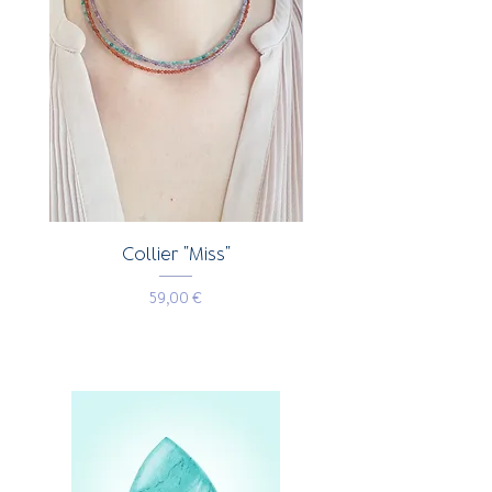
Collier "Miss"
Boucles d'oreilles 
Prix
59,00 €