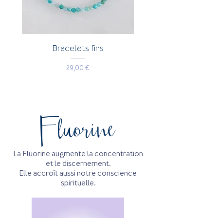
Bracelets fins
Prix
29,00 €
Fluorine
La Fluorine augmente la concentration
et le discernement.
Elle accroît aussi notre conscience
spirituelle.