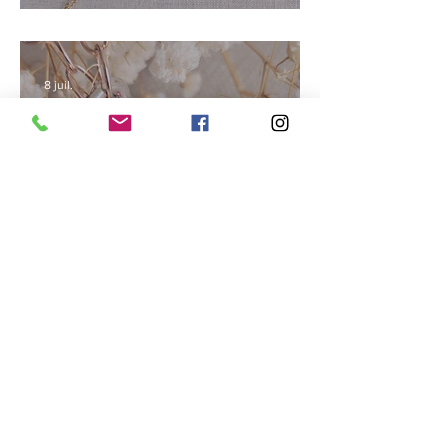
Rayonner en été
8 juil.
Faire entrer la lumière
30 juin