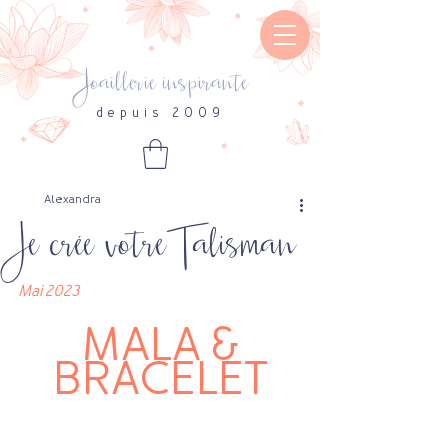
Joaillerie inspirante
depuis 2009
Alexandra
Je crée votreTalisman
Mai 2023
 MALA & 
BRACELET