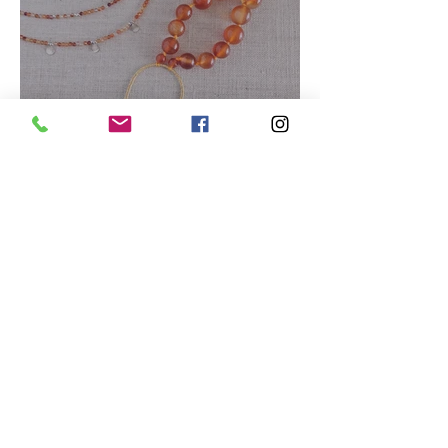
Rayonner en été
8 juil.